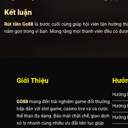
Kết luận
Rút tiền Go88
là bước cuối cùng giúp hội viên tận hưởng th
nằm gọn trong ví bạn. Mong rằng mọi thành viên đều có được 
Giới Thiệu
Hướn
Hướng 
GO88
mang đến trải nghiệm game đổi thưởng
Hướng 
hấp dẫn với slot game, casino live và cá cược
thể thao đa dạng. Bảo mật chặt chẽ, giao dịch
Hướng 
xử lý nhanh cùng nhiều ưu đãi liên tục giúp