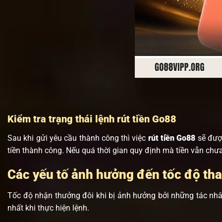
Kiểm tra trạng thái lệnh rút tiền Go88
Sau khi gửi yêu cầu thành công thì việc
rút tiền Go88
sẽ được
tiền thành công. Nếu quá thời gian quy định mà tiền vẫn chưa
Các yếu tố ảnh hưởng đến tốc độ th
Tốc độ nhận thưởng đôi khi bị ảnh hưởng bởi những tác nhâ
nhất khi thực hiện lệnh.