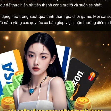
 dư để thực hiện rút tiền thành công rực rỡ và suôn sẻ nhất.
 dụng nào trong suốt quá trình tham gia chơi game. Mọi sai s
ã nắm vững các quy tắc cơ bản giúp việc nhận thưởng diễn ra t