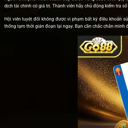
dịch tài chính có giá trị. Thành viên hãy chủ động kiểm tra số
Hội viên tuyệt đối không được vi phạm bất kỳ điều khoản sử
thống tạm thời gián đoạn lại ngay. Bạn cần chắc chắn mình đ