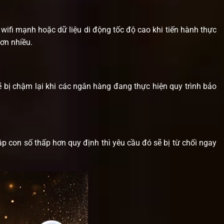
wifi mạnh hoặc dữ liệu di động tốc độ cao khi tiến hành thực
ơn nhiều.
 bị chậm lại khi các ngân hàng đang thực hiện quy trình bảo
p con số thấp hơn quy định thì yêu cầu đó sẽ bị từ chối ngay